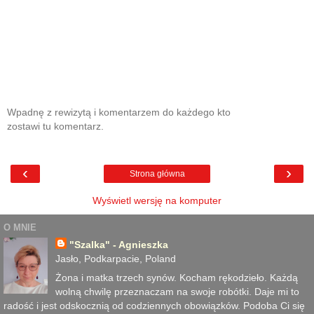
Wpadnę z rewizytą i komentarzem do każdego kto
zostawi tu komentarz.
‹
›
Strona główna
Wyświetl wersję na komputer
O MNIE
"Szalka" - Agnieszka
Jasło, Podkarpacie, Poland
Żona i matka trzech synów. Kocham rękodzieło. Każdą
wolną chwilę przeznaczam na swoje robótki. Daje mi to
radość i jest odskocznią od codziennych obowiązków. Podoba Ci się