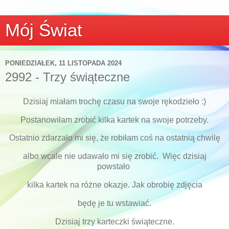
Mój Świat
PONIEDZIAŁEK, 11 LISTOPADA 2024
2992 - Trzy świąteczne
Dzisiaj miałam trochę czasu na swoje rękodzieło :)
Postanowiłam zrobić kilka kartek na swoje potrzeby.
Ostatnio zdarzało mi się, że robiłam coś na ostatnią chwilę
albo wcale nie udawało mi się zrobić. Więc dzisiaj
powstało
kilka kartek na różne okazje. Jak obrobię zdjęcia
będę je tu wstawiać.
Dzisiaj trzy karteczki świąteczne.